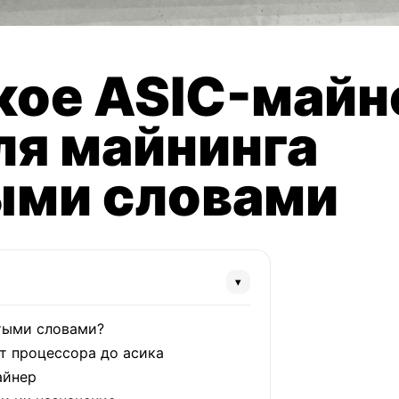
кое ASIC-майн
ля майнинга
ыми словами
▾
тыми словами?
т процессора до асика
айнер