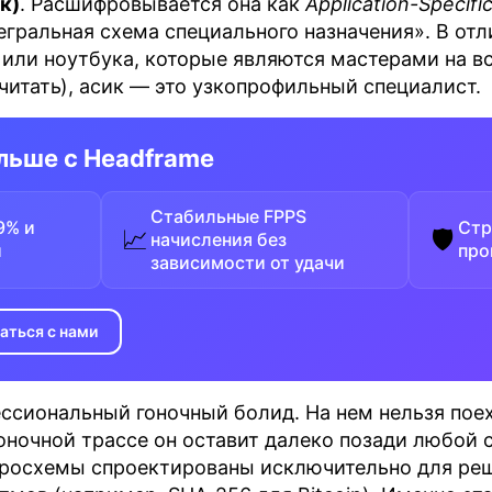
к)
. Расшифровывается она как
Application-Specific
егральная схема специального назначения». В отл
ли ноутбука, которые являются мастерами на вс
считать), асик — это узкопрофильный специалист.
льше с Headframe
Стабильные FPPS
9% и
Стр
📈
🛡
начисления без
и
про
зависимости от удачи
аться с нами
ссиональный гоночный болид. На нем нельзя пое
гоночной трассе он оставит далеко позади любой 
икросхемы спроектированы исключительно для ре