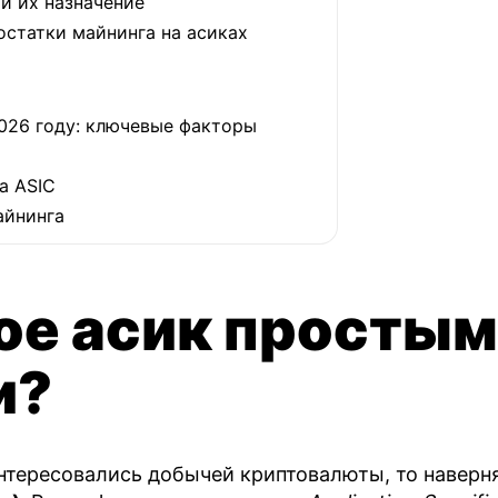
и их назначение
статки майнинга на асиках
2026 году: ключевые факторы
а ASIC
айнинга
ое асик просты
и?
интересовались добычей криптовалюты, то навер