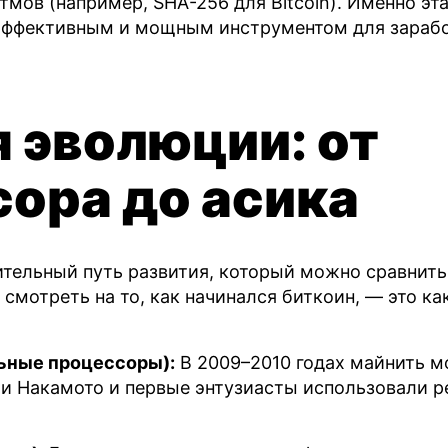
мов (например, SHA-256 для Bitcoin). Именно эт
 эффективным и мощным инструментом для зарабо
 эволюции: от
ора до асика
тельный путь развития, который можно сравнить
 смотреть на то, как начинался биткоин, — это ка
ьные процессоры):
В 2009–2010 годах майнить 
и Накамото и первые энтузиасты использовали 