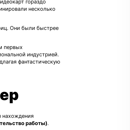
видеокарт гораздо
инировали несколько
иц. Они были быстрее
м первых
иональной индустрией.
едлагая фантастическую
нер
я нахождения
ательство работы)
.