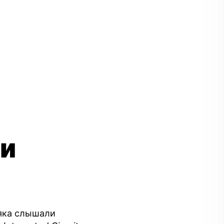
ми
няка слышали