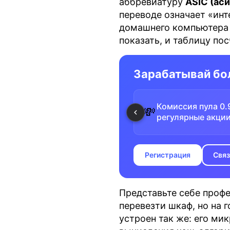
аббревиатуру
ASIC (аси
переводе означает «инт
домашнего компьютера и
показать, и таблицу по
Зарабатывай бо
Комиссия пула 0.
💸
регулярные акци
Регистрация
Связ
Представьте себе профе
перевезти шкаф, но на 
устроен так же: его м