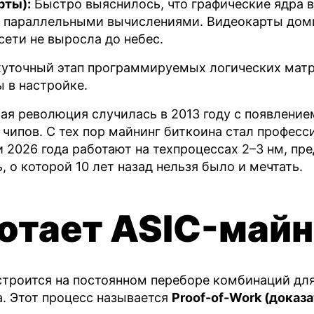
рты):
Быстро выяснилось, что графические ядра 
с параллельными вычислениями. Видеокарты дом
сети не выросла до небес.
точный этап программируемых логических матр
ы в настройке.
я революция случилась в 2013 году с появление
чипов. С тех пор майнинг биткоина стал професс
2026 года работают на техпроцессах 2–3 нм, пр
 о которой 10 лет назад нельзя было и мечтать.
отает ASIC-май
строится на постоянном переборе комбинаций дл
. Этот процесс называется
Proof-of-Work (доказ