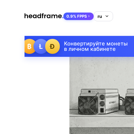
0.9% FPPS
Конвертируйте монеты
₿
Ł
Ð
в личном кабинете