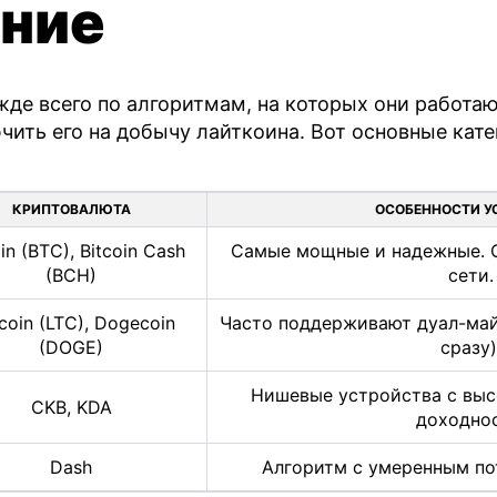
ение
де всего по алгоритмам, на которых они работаю
чить его на добычу лайткоина. Вот основные кате
КРИПТОВАЛЮТА
ОСОБЕННОСТИ У
in (BTC), Bitcoin Cash
Самые мощные и надежные. О
(BCH)
сети.
ecoin (LTC), Dogecoin
Часто поддерживают дуал-май
(DOGE)
сразу)
Нишевые устройства с выс
CKB, KDA
доходнос
Dash
Алгоритм с умеренным по