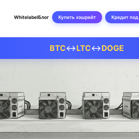
Whitelabel
Блог
Купить хэшрейт
Кредит под
BTC
↔
LTC
↔
DOGE