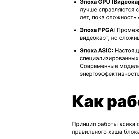
Эпоха GPU (Видеока
лучше справляются 
лет, пока сложность 
Эпоха FPGA:
Промежу
видеокарт, но сложн
Эпоха ASIC:
Настояща
специализированных 
Современные модели 
энергоэффективность,
Как раб
Принцип работы асика 
правильного хэша блока