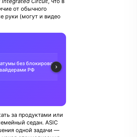
 Integrated Circuit
, что в
ичие от обычного
е руки (могут и видео
атумы без блокировок
Ежедневные бесплатные
⚡️
вайдерами РФ
выплаты от 0.001 BTC
хать за продуктами или
семейный седан. ASIC
шения одной задачи —