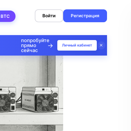
Войти
Регистрация
 BTC
попробуйте
→
×
прямо
Личный кабинет
сейчас