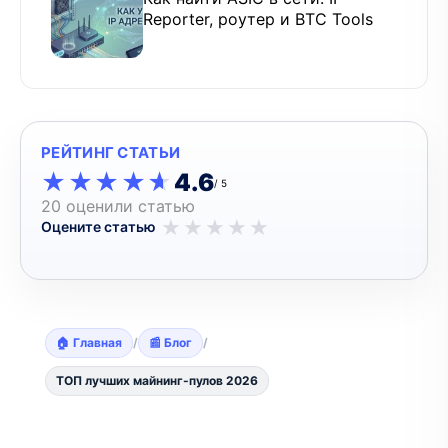
Reporter, роутер и BTC Tools
РЕЙТИНГ СТАТЬИ
★★★★★
★★★★★
4.6
/ 5
20 оценили статью
★
★
★
★
★
Оцените статью
🏠 Главная
/
📰 Блог
/
ТОП лучших майнинг-пулов 2026