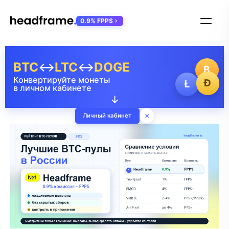
0.9% FPPS
BTC
↔
LTC
↔
DOGE
₿
Конвертируйте монеты
Ð
Ł
в личном кабинете
↓
×
Личный кабинет