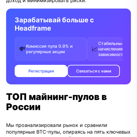
доход и минимизировать риски.
Зарабатывай больше с
Headframe
Стабильные FPPS
Комиссия пула 0.9% и
💸
📈
начисления без
регулярные акции
зависимости от у
Регистрация
Связаться с нами
ТОП майнинг-пулов в
России
Мы проанализировали рынок и сравнили
популярные BTC-пулы, опираясь на пять ключевых