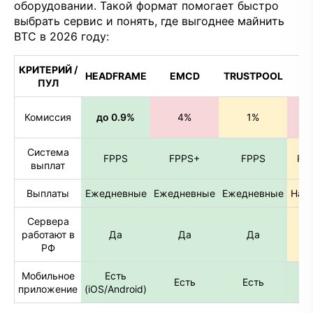
оборудовании. Такой формат помогает быстро
выбрать сервис и понять, где выгоднее майнить
BTC в 2026 году:
КРИТЕРИЙ /
HEADFRAME
EMCD
TRUSTPOOL
ПУЛ
Комиссия
до 0.9%
4%
1%
Система
FPPS
FPPS+
FPPS
PP
выплат
Выплаты
Ежедневные
Ежедневные
Ежедневные
Нас
Сервера
работают в
Да
Да
Да
Гл
РФ
Мобильное
Есть
Есть
Есть
приложение
(iOS/Android)