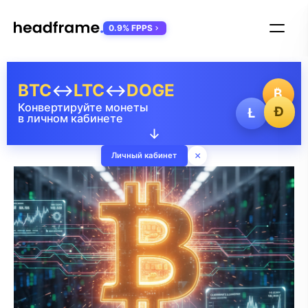
0.9% FPPS
BTC
↔
LTC
↔
DOGE
₿
Конвертируйте монеты
Ð
Ł
в личном кабинете
↓
×
Личный кабинет