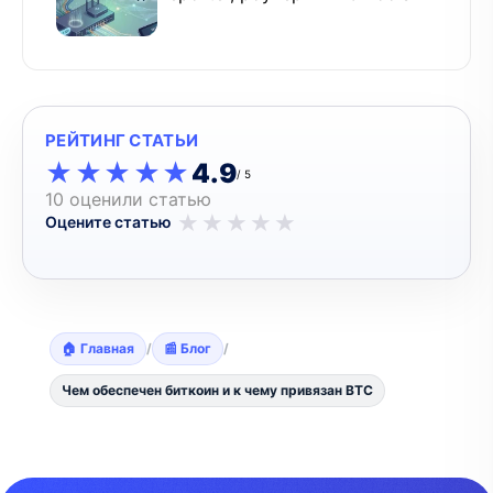
РЕЙТИНГ СТАТЬИ
★★★★★
★★★★★
4.9
/ 5
10 оценили статью
★
★
★
★
★
Оцените статью
🏠 Главная
/
📰 Блог
/
Чем обеспечен биткоин и к чему привязан BTC