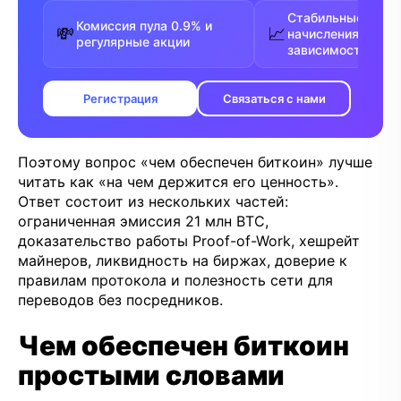
Стабильные FPPS
Комиссия пула 0.9% и
💸
📈
начисления без
регулярные акции
зависимости от у
Регистрация
Связаться с нами
Поэтому вопрос «чем обеспечен биткоин» лучше
читать как «на чем держится его ценность».
Ответ состоит из нескольких частей:
ограниченная эмиссия 21 млн BTC,
доказательство работы Proof-of-Work, хешрейт
майнеров, ликвидность на биржах, доверие к
правилам протокола и полезность сети для
переводов без посредников.
Чем обеспечен биткоин
простыми словами