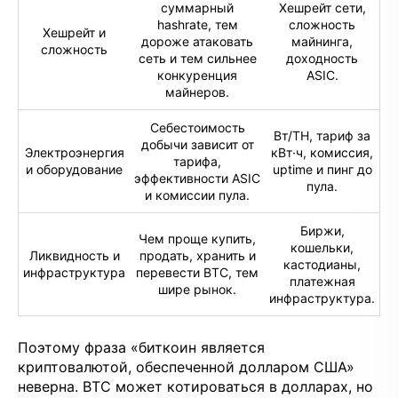
суммарный
Хешрейт сети,
hashrate, тем
сложность
Хешрейт и
дороже атаковать
майнинга,
сложность
сеть и тем сильнее
доходность
конкуренция
ASIC.
майнеров.
Себестоимость
Вт/TH, тариф за
добычи зависит от
Электроэнергия
кВт·ч, комиссия,
тарифа,
и оборудование
uptime и пинг до
эффективности ASIC
пула.
и комиссии пула.
Биржи,
Чем проще купить,
кошельки,
Ликвидность и
продать, хранить и
кастодианы,
инфраструктура
перевести BTC, тем
платежная
шире рынок.
инфраструктура.
Поэтому фраза «биткоин является
криптовалютой, обеспеченной долларом США»
неверна. BTC может котироваться в долларах, но